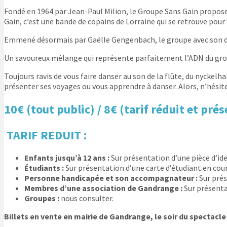
Fondé en 1964 par Jean-Paul Milion, le Groupe Sans Gain propos
Gain, c’est une bande de copains de Lorraine qui se retrouve pour
Emmené désormais par Gaëlle Gengenbach, le groupe avec son der
Un savoureux mélange qui représente parfaitement l’ADN du group
Toujours ravis de vous faire danser au son de la flûte, du nyckel
présenter ses voyages ou vous apprendre à danser. Alors, n’hésitez
10€ (tout public) / 8€ (tarif réduit
et prés
TARIF REDUIT :
Enfants jusqu’à 12 ans :
Sur présentation d’une pièce d’ide
Étudiants :
Sur présentation d’une carte d’étudiant en cours
Personne handicapée et son accompagna­teur :
Sur prés
Membres d’une association de Gandrange :
Sur présenta
Groupes :
nous consulter.
Billets en vente en mairie de Gandrange, le soir du spectacle