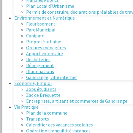
Marchés Publics
Plan Local d’Urbanisme
Permis de construire, déclarations préalables de tra
Environnement et Numérique
Fleurissement
Parc Municipal
Caniparc
Propreté urbaine
Ordures ménagères
Apport volontaire
Déchèteries
Déneigement
Illuminations
Gandrange, ville internet
Economie, Emploi
Jobs étudiants
Zac de Bréquette
Entreprises, artisans et commerces de Gandrange
Vie Pratique
Plan de la commune
Transports
Calendrier des vacances scolaires
Opération tranquillité vacances