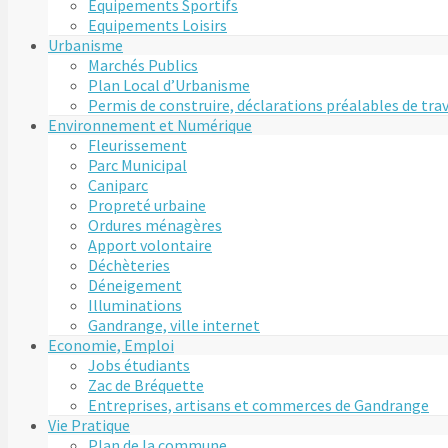
Equipements Sportifs
Equipements Loisirs
Urbanisme
Marchés Publics
Plan Local d’Urbanisme
Permis de construire, déclarations préalables de tra
Environnement et Numérique
Fleurissement
Parc Municipal
Caniparc
Propreté urbaine
Ordures ménagères
Apport volontaire
Déchèteries
Déneigement
Illuminations
Gandrange, ville internet
Economie, Emploi
Jobs étudiants
Zac de Bréquette
Entreprises, artisans et commerces de Gandrange
Vie Pratique
Plan de la commune