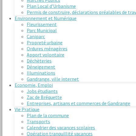
Marchés Publics
Plan Local d’Urbanisme
Permis de construire, déclarations préalables de tra
Environnement et Numérique
Fleurissement
Parc Municipal
Caniparc
Propreté urbaine
Ordures ménagères
Apport volontaire
Déchèteries
Déneigement
Illuminations
Gandrange, ville internet
Economie, Emploi
Jobs étudiants
Zac de Bréquette
Entreprises, artisans et commerces de Gandrange
Vie Pratique
Plan de la commune
Transports
Calendrier des vacances scolaires
Opération tranquillité vacances