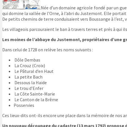
Née d’un domaine agricole fondé par un guerr
qui domine la vallée de l’Orne, à l’abri du Justemont. Elle portai
De petits chemins de terre conduisaient vers Boussange à l’est, ve
Les villageois parcouraient le ban à travers terres et prés à qui i
Les moines de l’abbaye du Justemont, propriétaires d’une gran
Dans celui de 1728 on relève les noms suivants :
Dôle Dembas
La Crouz (Croix)
Le Pâtural d’en Haut
La petite Bach
Dessous la Haïde
Le trou d’Enfer
La Côte Sainte-Marie
Le Canton de la Brême
Posservies
Ces lieux-dits ont-ils encore une place dans la mémoire de nos 
Un nouveau découpage du cadastre (13 mars 1792) propose de