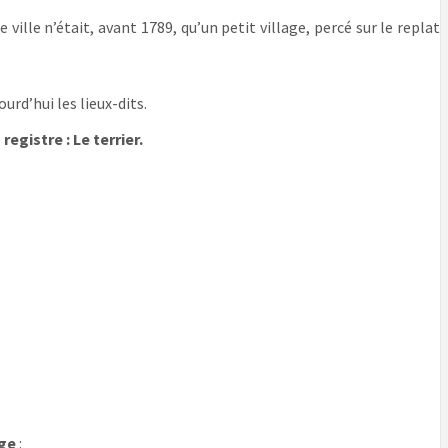
lle n’était, avant 1789, qu’un petit village, percé sur le replat
urd’hui les lieux-dits.
egistre : Le terrier.
age
: