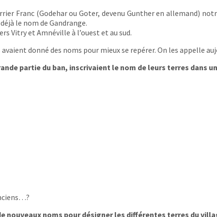
ier Franc (Godehar ou Goter, devenu Gunther en allemand) notre vi
t déjà le nom de Gandrange.
rs Vitry et Amnéville à l’ouest et au sud.
ls avaient donné des noms pour mieux se repérer. On les appelle aujo
de partie du ban, inscrivaient le nom de leurs terres dans un r
anciens…?
 nouveaux noms pour désigner les différentes terres du vill