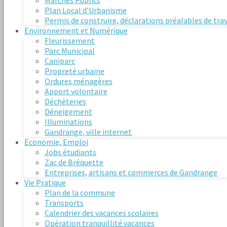
Marchés Publics
Plan Local d’Urbanisme
Permis de construire, déclarations préalables de tra
Environnement et Numérique
Fleurissement
Parc Municipal
Caniparc
Propreté urbaine
Ordures ménagères
Apport volontaire
Déchèteries
Déneigement
Illuminations
Gandrange, ville internet
Economie, Emploi
Jobs étudiants
Zac de Bréquette
Entreprises, artisans et commerces de Gandrange
Vie Pratique
Plan de la commune
Transports
Calendrier des vacances scolaires
Opération tranquillité vacances