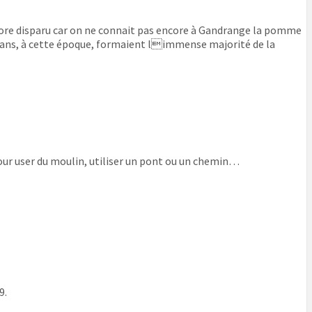
ncore disparu car on ne connait pas encore à Gandrange la pomme
ysans, à cette époque, formaient limmense majorité de la
our user du moulin, utiliser un pont ou un chemin…
9.