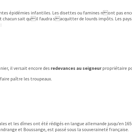
quentes épidémies infantiles. Les disettes ou famines nont pas e
Et chacun sait quil faudra sacquitter de lourds impôts. Les pa
:
ier, il versait encore des
redevances au seigneur
propriétaire p
aire paître les troupeaux.
ales et les dîmes ont été rédigés en langue allemande jusqu’en 165
Gandrange et Boussange, est passé sous la souveraineté française.