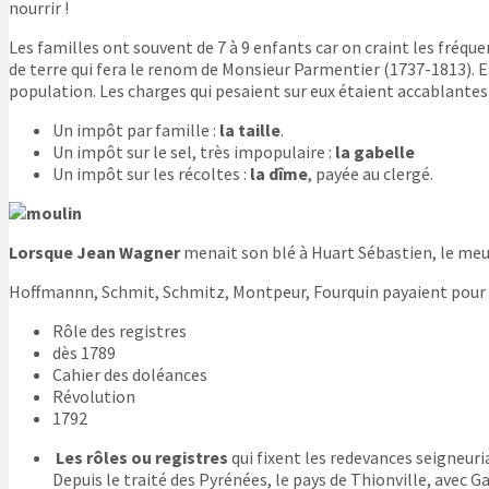
nourrir !
Les familles ont souvent de 7 à 9 enfants car on craint les fré
de terre qui fera le renom de Monsieur Parmentier
(1737-1813
). 
population. Les charges qui pesaient sur eux étaient accablantes 
Un impôt par famille :
la taille
.
Un impôt sur le sel, très impopulaire :
la gabelle
Un impôt sur les récoltes :
la dîme
, payée au clergé.
Lorsque Jean Wagner
menait son blé à Huart Sébastien, le meun
Hoffmannn, Schmit, Schmitz, Montpeur, Fourquin payaient pour f
Rôle des registres
dès 1789
Cahier des doléances
Révolution
1792
Les rôles ou registres
qui fixent les redevances seigneuri
Depuis le traité des Pyrénées, le pays de Thionville, avec 