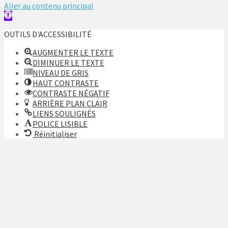
Aller au contenu principal
Ouvrir
la
OUTILS D'ACCESSIBILITÉ
barre
d’outils
AUGMENTER LE TEXTE
DIMINUER LE TEXTE
NIVEAU DE GRIS
HAUT CONTRASTE
CONTRASTE NÉGATIF
ARRIÈRE PLAN CLAIR
LIENS SOULIGNÉS
POLICE LISIBLE
Réinitialiser