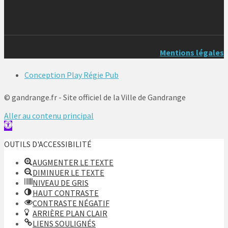
Mentions légales
Conception Play Régie Pub
© gandrange.fr - Site officiel de la Ville de Gandrange
Aller au contenu principal
Ouvrir
la
OUTILS D'ACCESSIBILITÉ
barre
d’outils
AUGMENTER LE TEXTE
DIMINUER LE TEXTE
NIVEAU DE GRIS
HAUT CONTRASTE
CONTRASTE NÉGATIF
ARRIÈRE PLAN CLAIR
LIENS SOULIGNÉS